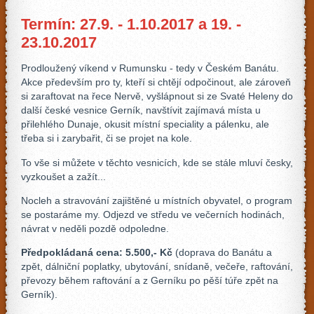
Termín: 27.9. - 1.10.2017 a 19. -
23.10.2017
Prodloužený víkend v Rumunsku - tedy v Českém Banátu.
Akce především pro ty, kteří si chtějí odpočinout, ale zároveň
si zaraftovat na řece Nervě, vyšlápnout si ze Svaté Heleny do
další české vesnice Gerník, navštívit zajímavá místa u
přilehlého Dunaje, okusit místní speciality a pálenku, ale
třeba si i zarybařit, či se projet na kole.
To vše si můžete v těchto vesnicích, kde se stále mluví česky,
vyzkoušet a zažít...
Nocleh a stravování zajištěné u místních obyvatel, o program
se postaráme my. Odjezd ve středu ve večerních hodinách,
návrat v neděli pozdě odpoledne.
Předpokládaná cena: 5.500,- Kč
(doprava do Banátu a
zpět, dálniční poplatky, ubytování, snídaně, večeře, raftování,
převozy během raftování a z Gerníku po pěší túře zpět na
Gerník).