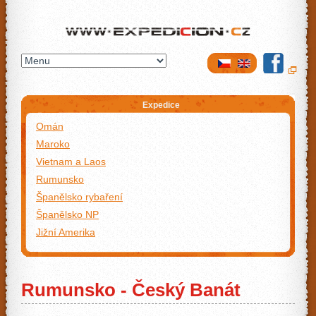
Expedicion.cz
Expedice
Omán
Maroko
Vietnam a Laos
Rumunsko
Španělsko rybaření
Španělsko NP
Jižní Amerika
Rumunsko - Český Banát