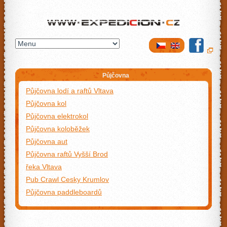
Expedicion.cz
Půjčovna
Půjčovna lodí a raftů Vltava
Půjčovna kol
Půjčovna elektrokol
Půjčovna koloběžek
Půjčovna aut
Půjčovna raftů Vyšší Brod
řeka Vltava
Pub Crawl Cesky Krumlov
Půjčovna paddleboardů