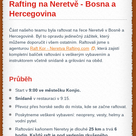
Rafting na Neretvě - Bosna a
Hercegovina
Část našeho teamu byla raftovat na řece Neretvě v Bosně a
Hercegovině. Byl to opravdu jedinečný zážitek, který
můžeme doporučit i všem ostatním. Raftovali jsme s
agenturou
Raft Kor - Neretva Rafting.com
, která zajistí
kompletní balíček raftování s veškerým vybavením a
instruktorem včetně snídaně a grilování na oběd.
Průběh
Start v
9:00 ve městečku Konjic.
Snídaně
v restauraci v 9:15.
Převoz přes horské sedlo do místa, kde se začne raftovat.
Poskytneme veškeré vybavení: neopreny, vesty, helmy a
vodní pytel.
Raftování kaňonem Neretvy je dlouhé
25 km
a trvá
6
hodin
. Každý raft je pod vedením zkušeného