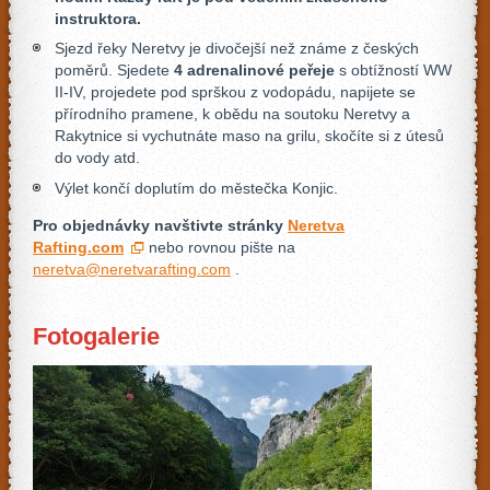
instruktora.
Sjezd řeky Neretvy je divočejší než známe z českých
poměrů. Sjedete
4 adrenalinové peřeje
s obtížností WW
II-IV, projedete pod sprškou z vodopádu, napijete se
přírodního pramene, k obědu na soutoku Neretvy a
Rakytnice si vychutnáte maso na grilu, skočíte si z útesů
do vody atd.
Výlet končí doplutím do městečka Konjic.
Pro objednávky navštivte stránky
Neretva
Rafting.com
nebo rovnou pište na
neretva@neretvarafting.com
.
Fotogalerie